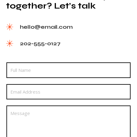
together? Let’s talk
hello@email.com
202-555-0127
N
a
m
E
e
m
*
a
M
i
e
l
s
*
s